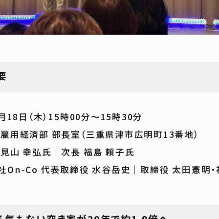
要
月18日（木）15時00分～15時30分
 雇用経済部 部長室（三重県津市広明町13番地）
小見山 幸弘氏｜次長 福島 賴子氏
社On-Co 代表取締役 水谷岳史｜取締役 太田憲明
る気もない空き家が20年で約1.9倍へ