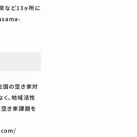
県など13ヶ所に
sama-
全国の空き家対
なく、地域活性
た空き家課題を
com/