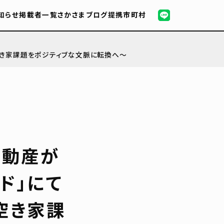
知らせ
掲載者一覧
さかさまブログ
提携市町村
空き家課題をポジティブな文脈に転換へ～
不動産が
ド」にて
空き家課