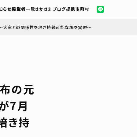
知らせ
掲載者一覧
さかさまブログ
提携市町村
プン～大家との関係性を培き持続可能な場を実現～
麻布の元
が7月
培き持