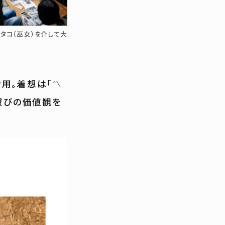
タコ（巫女）を介して大
。着想は「〽︎
寂びの価値観を