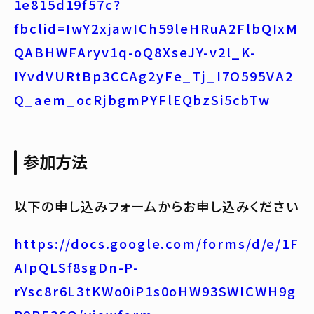
1e815d19f57c?
fbclid=IwY2xjawICh59leHRuA2FlbQIxM
QABHWFAryv1q-oQ8XseJY-v2l_K-
IYvdVURtBp3CCAg2yFe_Tj_I7O595VA2
Q_aem_ocRjbgmPYFlEQbzSi5cbTw
参加方法
以下の申し込みフォームからお申し込みください
https://docs.google.com/forms/d/e/1F
AIpQLSf8sgDn-P-
rYsc8r6L3tKWo0iP1s0oHW93SWlCWH9g