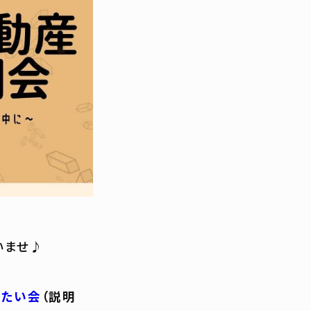
いませ♪
したい会
（説明