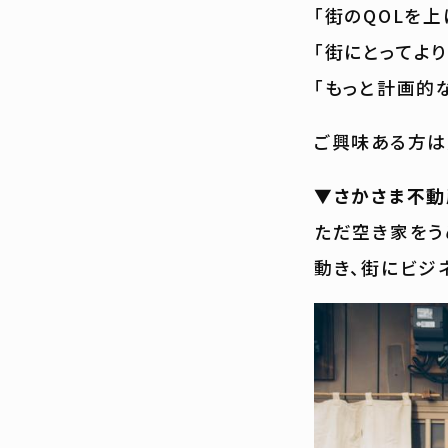
「街のQOLを上
「街にとってよ
「もっと計画的
ご興味ある方は
▼さかさま不動
ただ空き家をう
動き、街にビジ