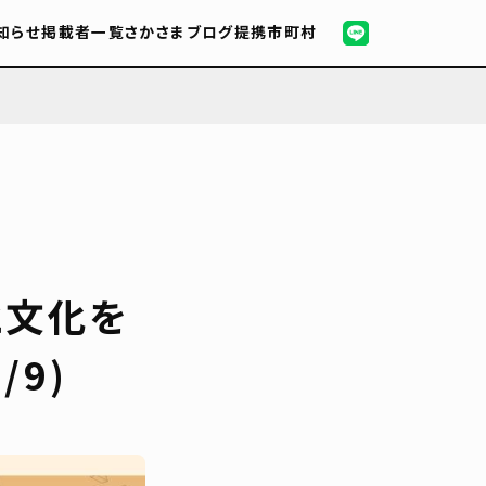
知らせ
掲載者一覧
さかさまブログ
提携市町村
と文化を
9)