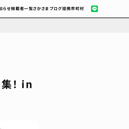
知らせ
掲載者一覧
さかさまブログ
提携市町村
！ in