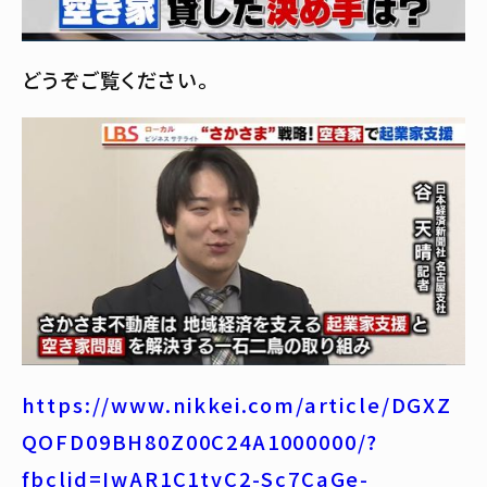
どうぞご覧ください。
https://www.nikkei.com/article/DGXZ
QOFD09BH80Z00C24A1000000/?
fbclid=IwAR1C1tvC2-Sc7CaGe-