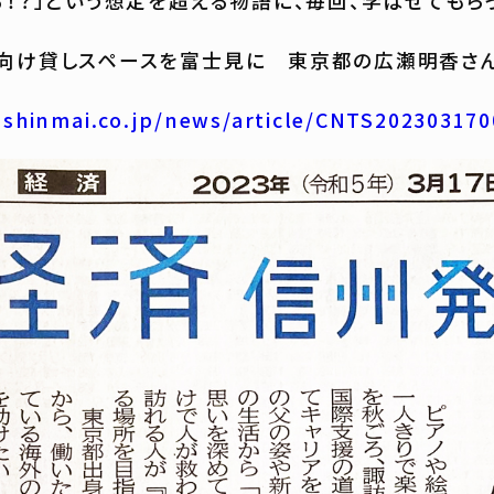
る！？」という想定を超える物語に、毎回、学ばせてもら
向け貸しスペースを富士見に 東京都の広瀬明香さ
.shinmai.co.jp/news/article/CNTS20230317