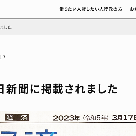
借りたい人
貸したい人
行政の方
お
ました
17
日新聞に掲載されました