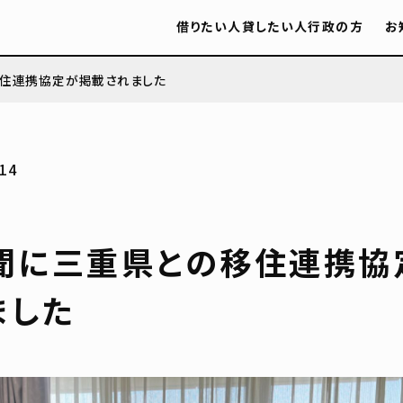
借りたい人
貸したい人
行政の方
お
住連携協定が掲載されました
14
聞に三重県との移住連携協
ました