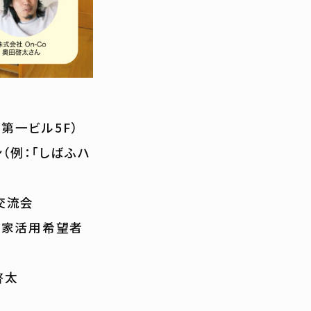
屋第一ビル5F）
（例：「しばふハ
交流会
き家活用希望者
啓太