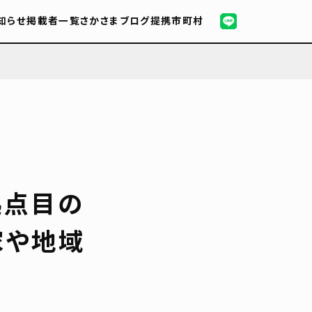
知らせ
掲載者一覧
さかさまブログ
提携市町村
拠点目の
家や地域