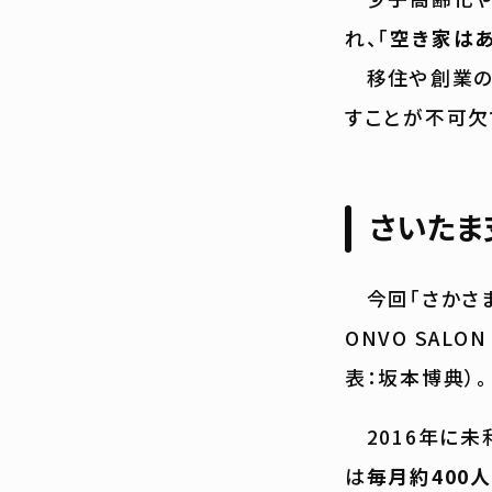
れ、「
空き家は
移住や創業のニ
すことが不可欠
さいたま
今回「さかさま
ONVO SAL
表：坂本博典）。
2016年に未
は
毎月約400