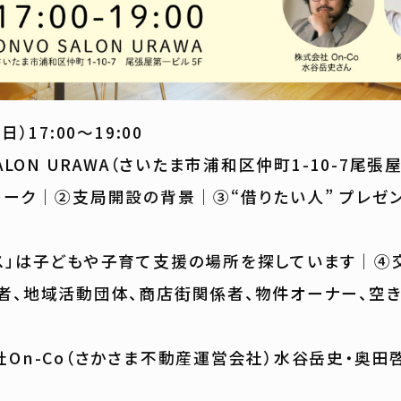
日）17:00〜19:00
SALON URAWA（さいたま市浦和区仲町1-10-7尾張
トーク｜②支局開設の背景｜③“借りたい人” プレゼン
）
ス」は子どもや子育て支援の場所を探しています｜④
者、地域活動団体、商店街関係者、物件オーナー、空
社On-Co（さかさま不動産運営会社）水谷岳史・奥田