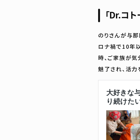
「Dr.コ
のりさんが与那
ロナ禍で10年
時、ご家族が気
魅了され、活力