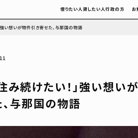
借りたい人
貸したい人
行政の方
お
」強い想いが物件引き寄せた、与那国の物語
11
に住み続けたい！」強い想い
た、与那国の物語