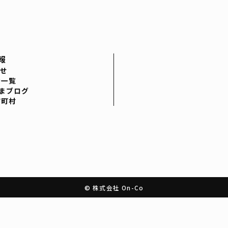
報
せ
者一覧
まブログ
市町村
© 株式会社 On-Co