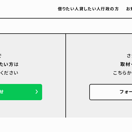
借りたい人
貸したい人
行政の方
お
で
さ
たい方
は
取材
ください
こちら
せ
フォ