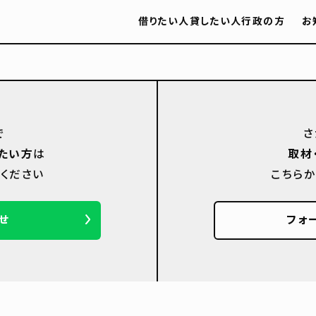
借りたい人
貸したい人
行政の方
お
で
さ
たい方
は
取材
ください
こちら
せ
フォ