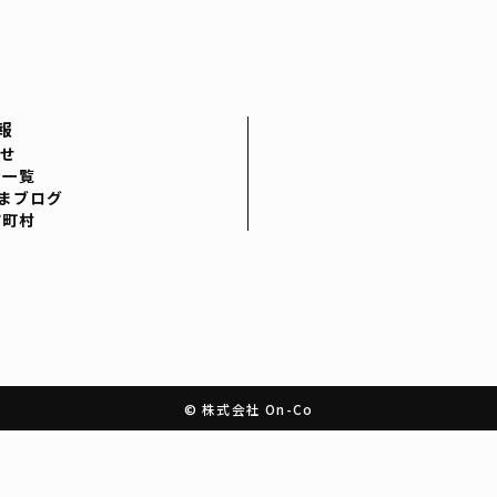
報
せ
者一覧
まブログ
市町村
© 株式会社 On-Co