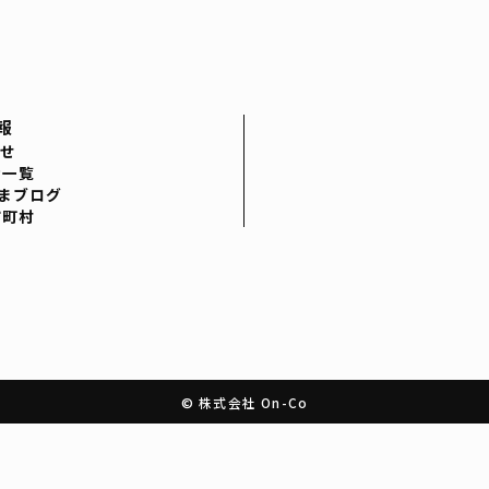
報
せ
者一覧
まブログ
市町村
© 株式会社 On-Co