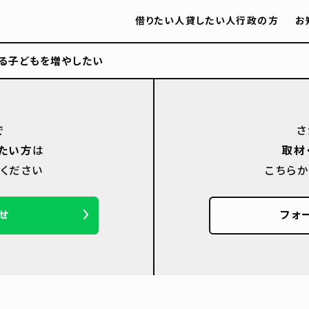
借りたい人
貸したい人
行政の方
お
る子どもを増やしたい
で
さ
たい方
は
取材
ください
こちら
せ
フォ