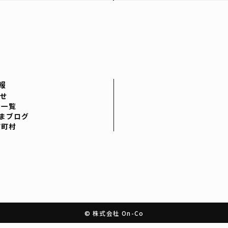
報
せ
者一覧
まブログ
市町村
© 株式会社 On-Co