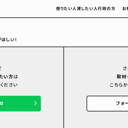
借りたい人
貸したい人
行政の方
お
ほしい！
で
さ
たい方
は
取材
ください
こちら
せ
フォ