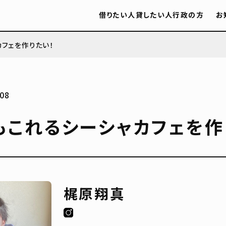
借りたい人
貸したい人
行政の方
お
フェを作りたい！
08
もこれるシーシャカフェを作
梶原翔真