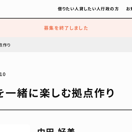
借りたい人
貸したい人
行政の方
お
募集を終了しました
点作り
10
を一緒に楽しむ拠点作り
中田 好美