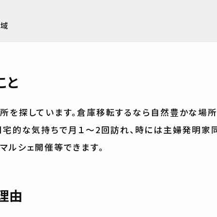
域
全域
こと
所を探しています。倉庫移転するなら自然豊かな場
別宅的な気持ちで月１～2回訪れ、時には主婦発明家
マルシェ開催等できます。
理由