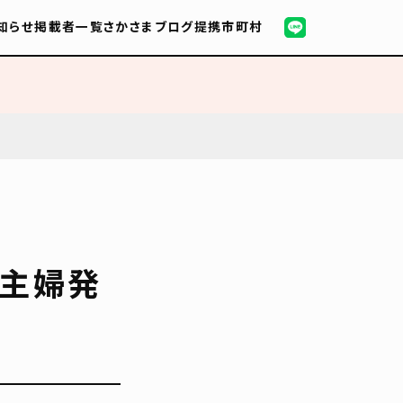
知らせ
掲載者一覧
さかさまブログ
提携市町村
！主婦発