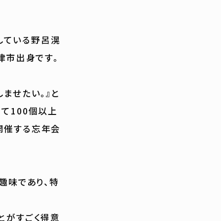
している野呂滉
津市出身です。
しませたい。』と
て100個以上
開催する忘年会
が趣味であり、特
とがすごく得意