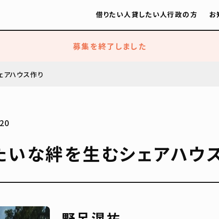
借りたい人
貸したい人
行政の方
お
募集を終了しました
ェアハウス作り
20
たいな絆を生むシェアハウ
野呂滉祐