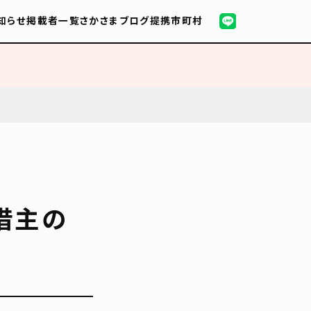
知らせ
掲載者一覧
さかさまブログ
提携市町村
借主の