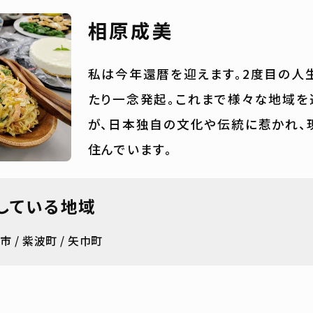
相原成美
私は今年還暦を迎えます。2度目の人
たり一念発起。これまで様々な地域を
が、日本独自の文化や伝統に惹かれ、
住んでいます。
している地域
岡市
紫波町
矢巾町