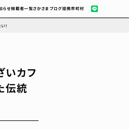
知らせ
掲載者一覧
さかさまブログ
提携市町村
い！
ざいカフ
た伝統