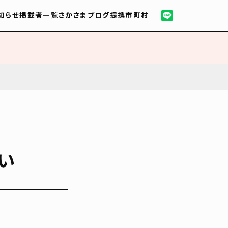
知らせ
掲載者一覧
さかさまブログ
提携市町村
い