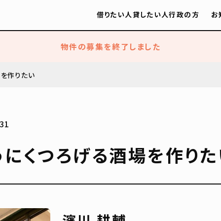
借りたい人
貸したい人
行政の方
お
物件の募集を終了しました
場を作りたい
31
うにくつろげる酒場を作りた
濱川 耕輔